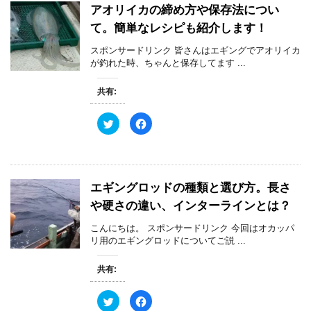
w
k
す
ウ
アオリイカの締め方や保存法につい
i
で
)
ィ
t
共
ン
て。簡単なレシピも紹介します！
t
有
ド
e
す
ウ
r
る
で
スポンサードリンク 皆さんはエギングでアオリイカ
で
に
開
共
は
が釣れた時、ちゃんと保存してます ...
き
有
ク
ま
(
リ
す
新
ッ
)
共有:
し
ク
い
し
ウ
て
ィ
く
ク
F
ン
だ
リ
a
ド
さ
ッ
c
ウ
い
ク
e
で
(
し
b
開
新
て
o
き
し
T
o
ま
い
w
k
す
ウ
エギングロッドの種類と選び方。長さ
i
で
)
ィ
t
共
ン
や硬さの違い、インターラインとは？
t
有
ド
e
す
ウ
r
る
で
こんにちは。 スポンサードリンク 今回はオカッパ
で
に
開
共
は
リ用のエギングロッドについてご説 ...
き
有
ク
ま
(
リ
す
新
ッ
)
共有:
し
ク
い
し
ウ
て
ィ
く
ク
F
ン
だ
リ
a