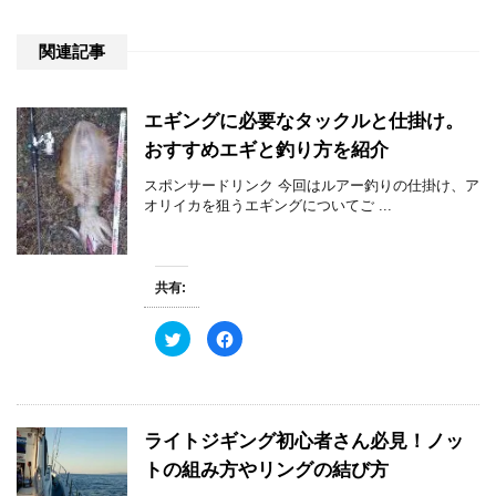
関連記事
エギングに必要なタックルと仕掛け。
おすすめエギと釣り方を紹介
スポンサードリンク 今回はルアー釣りの仕掛け、ア
オリイカを狙うエギングについてご ...
共有:
ク
F
リ
a
ッ
c
ク
e
し
b
て
o
T
o
w
k
ライトジギング初心者さん必見！ノッ
i
で
t
共
トの組み方やリングの結び方
t
有
e
す
r
る