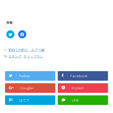
共有:
ク
F
リ
a
ッ
c
ク
e
し
b
て
o
-
初めての釣り ルアー編
T
o
w
k
-
エギング
,
ティップラン
i
で
t
共
t
有
e
す
r
る
で
に
Twitter
Facebook
共
は
有
ク
(
リ
新
ッ
Google+
Pocket
し
ク
い
し
ウ
て
ィ
く
B!
はてブ
LINE
ン
だ
ド
さ
ウ
い
で
(
開
新