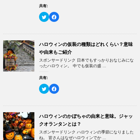
有
ク
(
リ
共有:
新
ッ
し
ク
い
し
ク
F
ウ
て
リ
a
ィ
く
ッ
c
ン
だ
ク
e
ド
さ
し
b
ウ
い
て
o
で
(
T
o
開
新
w
k
ハロウィンの仮装の種類はどれくらい？意味
き
し
i
で
ま
い
t
共
や由来もご紹介
す
ウ
t
有
)
ィ
e
す
スポンサードリンク 日本でもすっかりおなじみにな
ン
r
る
ド
で
に
ったハロウィン。 中でも仮装の盛 ...
ウ
共
は
で
有
ク
開
(
リ
共有:
き
新
ッ
ま
し
ク
す
い
し
ク
F
)
ウ
て
リ
a
ィ
く
ッ
c
ン
だ
ク
e
ド
さ
し
b
ウ
い
て
o
で
(
T
o
開
新
w
k
ハロウィンのかぼちゃの由来と意味。ジャッ
き
し
i
で
ま
い
t
共
クオランタンとは？
す
ウ
t
有
)
ィ
e
す
スポンサードリンク ハロウィンの季節になりました
ン
r
る
ド
で
に
ね。 皆さんはなぜハロウィンでか ...
ウ