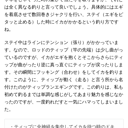
は全く異なる釣りと言って良いでしょう。具体的にはエギ
を着底させて数回巻きジャクリを行い、ステイ（エギをピ
タッと止める）した時にイカがかかるという釣り方です
ね。
ステイ中はラインにテンション（張り）がかかっていま
す。なので、ロッドのティップ（竿の先端）は少し曲がっ
ているのですが、イカがエギを抱くとそこからさらにティ
ップが曲がったり逆に真っ直ぐにティップが戻ったりしま
す。その瞬間にフッキング（合わせ）をしてイカを釣りま
す。このように、ティップが動く（走る）と言う所から名
付けたのがティップランエギングです。この釣りは、私も
初めて釣るまでは単調な感じがしてあまり魅力を感じなか
ったのですが、一度釣れだすと一気にハマってしまいまし
た。
・ティップに全神経を集中してイカを待つ時のドキ