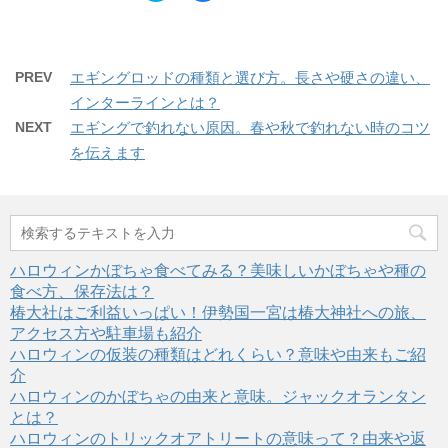
ド
さ
ッ
c
ウ
い
ク
e
で
(
し
b
開
新
て
o
き
し
T
o
ま
い
w
k
す
ウ
PREV
エギングロッドの種類と選び方。長さや硬さの違い、
i
で
)
ィ
t
共
ン
インターラインとは？
t
有
ド
e
す
ウ
NEXT
エギングで釣れない原因。春や秋で釣れない時のコツ
r
る
で
で
に
開
を伝えます
共
は
き
有
ク
ま
(
リ
す
新
ッ
)
し
ク
い
し
ウ
て
ィ
く
ン
だ
ド
さ
ハロウィンかぼちゃ食べてみる？美味しいかぼちゃや種の
ウ
い
で
(
食べ方、保存法は？
開
新
き
し
椿大社はご利益いっぱい！伊勢国一宮は椿大神社への旅、
ま
い
す
ウ
アクセス方や駐車場も紹介
)
ィ
ハロウィンの仮装の種類はどれくらい？意味や由来もご紹
ン
ド
介
ウ
で
ハロウィンのかぼちゃの由来と意味。ジャックオランタン
開
き
とは？
ま
ハロウィンのトリックオアトリートの意味って？由来や返
す