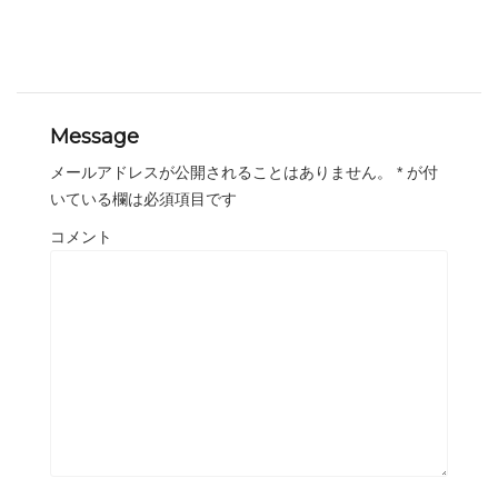
き
し
ま
い
す
ウ
)
ィ
ン
ド
ウ
で
開
き
Message
ま
す
)
メールアドレスが公開されることはありません。
*
が付
いている欄は必須項目です
コメント