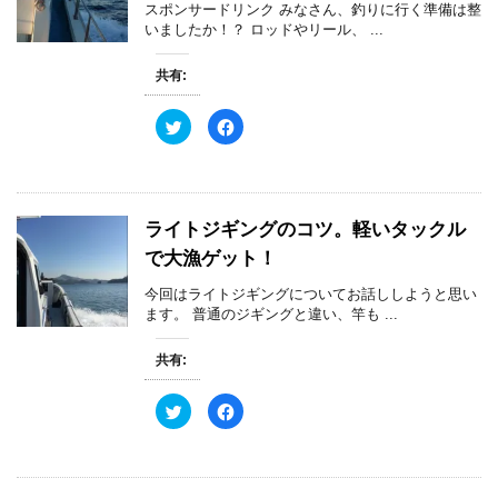
スポンサードリンク みなさん、釣りに行く準備は整
で
に
共
は
いましたか！？ ロッドやリール、 ...
有
ク
(
リ
新
ッ
共有:
し
ク
い
し
ウ
て
ィ
く
ク
F
ン
だ
リ
a
ド
さ
ッ
c
ウ
い
ク
e
で
(
し
b
開
新
て
o
き
し
T
o
ま
い
w
k
す
ウ
ライトジギングのコツ。軽いタックル
i
で
)
ィ
t
共
ン
で大漁ゲット！
t
有
ド
e
す
ウ
r
る
で
今回はライトジギングについてお話ししようと思い
で
に
開
共
は
ます。 普通のジギングと違い、竿も ...
き
有
ク
ま
(
リ
す
新
ッ
)
共有:
し
ク
い
し
ウ
て
ィ
く
ク
F
ン
だ
リ
a
ド
さ
ッ
c
ウ
い
ク
e
で
(
し
b
開
新
て
o
き
し
T
o
ま
い