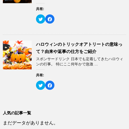
共
は
で
有
ク
開
(
リ
共有:
き
新
ッ
ま
し
ク
す
い
し
ク
F
)
ウ
て
リ
a
ィ
く
ッ
c
ン
だ
ク
e
ド
さ
し
b
ウ
い
て
o
で
(
T
o
開
新
w
k
ハロウィンのトリックオアトリートの意味っ
き
し
i
で
ま
い
t
共
て？由来や返事の仕方をご紹介
す
ウ
t
有
)
ィ
e
す
スポンサードリンク 日本でも定着してきたハロウィ
ン
r
る
ド
で
に
ンの行事。 特にここ何年かで急激 ...
ウ
共
は
で
有
ク
開
(
リ
共有:
き
新
ッ
ま
し
ク
す
い
し
ク
F
)
ウ
て
リ
a
ィ
く
ッ
c
ン
だ
ク
e
ド
さ
し
b
ウ
い
て
o
で
(
T
o
開
新
w
k
き
し
i
で
人気の記事一覧
ま
い
t
共
す
ウ
t
有
)
ィ
まだデータがありません。
e
す
ン
r
る
ド