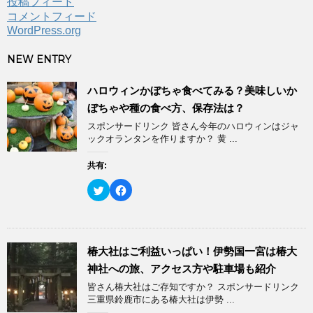
投稿フィード
コメントフィード
WordPress.org
NEW ENTRY
ハロウィンかぼちゃ食べてみる？美味しいか
ぼちゃや種の食べ方、保存法は？
スポンサードリンク 皆さん今年のハロウィンはジャ
ックオランタンを作りますか？ 黄 ...
共有:
ク
F
リ
a
ッ
c
ク
e
し
b
て
o
T
o
w
k
椿大社はご利益いっぱい！伊勢国一宮は椿大
i
で
t
共
神社への旅、アクセス方や駐車場も紹介
t
有
e
す
皆さん椿大社はご存知ですか？ スポンサードリンク
r
る
で
に
三重県鈴鹿市にある椿大社は伊勢 ...
共
は