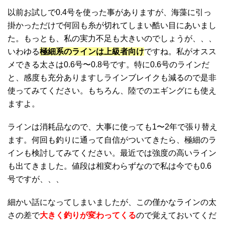
以前お試しで0.4号を使った事がありますが、海藻に引っ
掛かっただけで何回も糸が切れてしまい酷い目にあいまし
た。もっとも、私の実力不足も大きいのでしょうが、、、
いわゆる
極細系のラインは上級者向け
ですね。私がオスス
メできる太さは0.6号〜0.8号です。特に0.6号のラインだ
と、感度も充分ありますしラインブレイクも減るので是非
使ってみてください。もちろん、陸でのエギングにも使え
ますよ。
ラインは消耗品なので、大事に使っても1〜2年で張り替え
ます。何回も釣りに通って自信がついてきたら、極細のラ
インも検討してみてください。最近では強度の高いライン
も出てきました。値段は相変わらずなので私は今でも0.6
号ですが、、、
細かい話になってしまいましたが、この僅かなラインの太
さの差で
大きく釣りが変わってくる
ので覚えておいてくだ