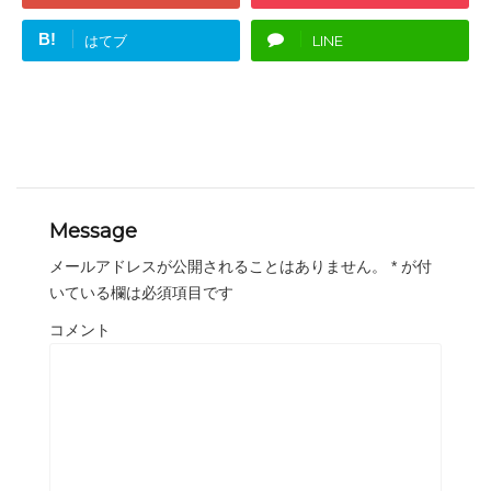
い
し
ウ
て
ィ
く
B!
はてブ
LINE
ン
だ
ド
さ
ウ
い
で
(
開
新
き
し
ま
い
す
ウ
)
ィ
ン
ド
ウ
で
開
き
Message
ま
す
)
メールアドレスが公開されることはありません。
*
が付
いている欄は必須項目です
コメント