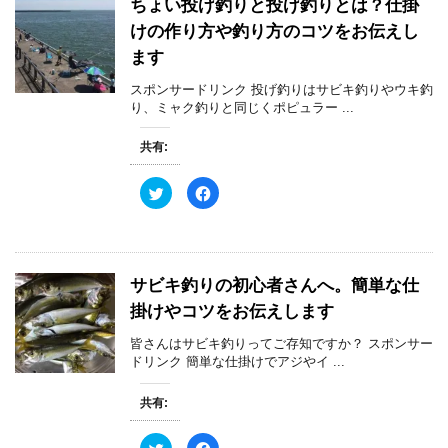
ちょい投げ釣りと投げ釣りとは？仕掛
i
で
t
共
けの作り方や釣り方のコツをお伝えし
t
有
e
す
r
る
ます
で
に
共
は
スポンサードリンク 投げ釣りはサビキ釣りやウキ釣
有
ク
(
リ
り、ミャク釣りと同じくポピュラー ...
新
ッ
し
ク
い
し
共有:
ウ
て
ィ
く
ン
だ
ド
さ
ク
F
ウ
い
リ
a
で
(
ッ
c
開
新
ク
e
き
し
し
b
ま
い
て
o
す
ウ
T
o
)
ィ
w
k
ン
サビキ釣りの初心者さんへ。簡単な仕
i
で
ド
t
共
ウ
掛けやコツをお伝えします
t
有
で
e
す
開
r
る
き
皆さんはサビキ釣りってご存知ですか？ スポンサー
で
に
ま
共
は
ドリンク 簡単な仕掛けでアジやイ ...
す
有
ク
)
(
リ
新
ッ
共有:
し
ク
い
し
ウ
て
ィ
く
ク
F