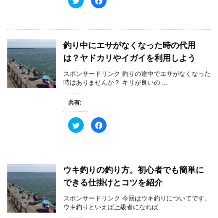
ン
だ
リ
a
ド
さ
ッ
c
ウ
い
ク
e
で
(
し
b
開
新
て
o
き
し
T
o
ま
い
w
k
す
ウ
釣り中にエサがなくなった時の代用
i
で
)
ィ
t
共
ン
は？ヤドカリやイガイを利用しよう
t
有
ド
e
す
ウ
r
る
で
スポンサードリンク 釣りの途中でエサがなくなった
で
に
開
共
は
時はありませんか？ キリが良いの ...
き
有
ク
ま
(
リ
す
新
ッ
)
共有:
し
ク
い
し
ウ
て
ィ
く
ク
F
ン
だ
リ
a
ド
さ
ッ
c
ウ
い
ク
e
で
(
し
b
開
新
て
o
き
し
T
o
ま
い
w
k
す
ウ
ウキ釣りの釣り方。初心者でも簡単に
i
で
)
ィ
t
共
ン
できる仕掛けとコツを紹介
t
有
ド
e
す
ウ
r
る
で
スポンサードリンク 今回はウキ釣りについてです。
で
に
開
共
は
ウキ釣りといえば上級者になれば ...
き
有
ク
ま
(
リ