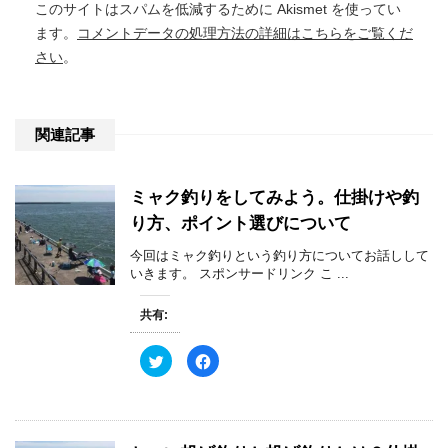
このサイトはスパムを低減するために Akismet を使ってい
ます。
コメントデータの処理方法の詳細はこちらをご覧くだ
さい
。
関連記事
ミャク釣りをしてみよう。仕掛けや釣
り方、ポイント選びについて
今回はミャク釣りという釣り方についてお話しして
いきます。 スポンサードリンク こ ...
共有:
ク
F
リ
a
ッ
c
ク
e
し
b
て
o
T
o
w
k