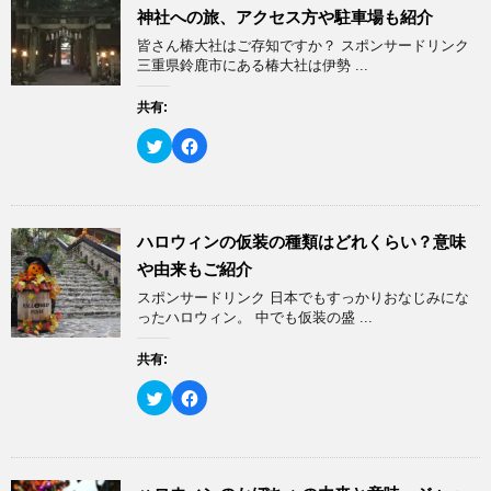
t
共
神社への旅、アクセス方や駐車場も紹介
t
有
e
す
皆さん椿大社はご存知ですか？ スポンサードリンク
r
る
で
に
三重県鈴鹿市にある椿大社は伊勢 ...
共
は
有
ク
(
リ
共有:
新
ッ
し
ク
い
し
ク
F
ウ
て
リ
a
ィ
く
ッ
c
ン
だ
ク
e
ド
さ
し
b
ウ
い
て
o
で
(
T
o
開
新
w
k
ハロウィンの仮装の種類はどれくらい？意味
き
し
i
で
ま
い
t
共
や由来もご紹介
す
ウ
t
有
)
ィ
e
す
スポンサードリンク 日本でもすっかりおなじみにな
ン
r
る
ド
で
に
ったハロウィン。 中でも仮装の盛 ...
ウ
共
は
で
有
ク
開
(
リ
共有:
き
新
ッ
ま
し
ク
す
い
し
ク
F
)
ウ
て
リ
a
ィ
く
ッ
c
ン
だ
ク
e
ド
さ
し
b
ウ
い
て
o
で
(
T
o
開
新
w
k