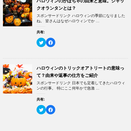
ハロウィンのかぼちゃの由来と意味。ジャッ
き
し
i
で
ま
い
t
共
クオランタンとは？
す
ウ
t
有
)
ィ
e
す
スポンサードリンク ハロウィンの季節になりました
ン
r
る
ド
で
に
ね。 皆さんはなぜハロウィンでか ...
ウ
共
は
で
有
ク
開
(
リ
共有:
き
新
ッ
ま
し
ク
す
い
し
ク
F
)
ウ
て
リ
a
ィ
く
ッ
c
ン
だ
ク
e
ド
さ
し
b
ウ
い
て
o
で
(
T
o
開
新
w
k
ハロウィンのトリックオアトリートの意味っ
き
し
i
で
ま
い
t
共
て？由来や返事の仕方をご紹介
す
ウ
t
有
)
ィ
e
す
スポンサードリンク 日本でも定着してきたハロウィ
ン
r
る
ド
で
に
ンの行事。 特にここ何年かで急激 ...
ウ
共
は
で
有
ク
開
(
リ
共有:
き
新
ッ
ま
し
ク
す
い
し
ク
F
)
ウ
て
リ
a
ィ
く
ッ
c
ン
だ
ク
e
ド
さ
し
b
ウ
い
て
o
で
(
T
o