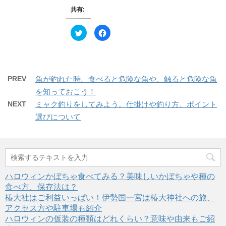
す
新
ッ
)
共有:
し
ク
い
し
ウ
て
ィ
く
ク
F
ン
だ
リ
a
ド
さ
ッ
c
ウ
い
ク
e
で
(
し
b
開
新
て
o
き
し
T
o
ま
い
w
k
す
ウ
PREV
魚が釣れた時。食べると危険な魚や、触ると危険な魚
i
で
)
ィ
t
共
ン
を知っておこう！
t
有
ド
e
す
ウ
NEXT
ミャク釣りをしてみよう。仕掛けや釣り方、ポイント
r
る
で
で
に
開
選びについて
共
は
き
有
ク
ま
(
リ
す
新
ッ
)
し
ク
い
し
ウ
て
ィ
く
ン
だ
ド
さ
ハロウィンかぼちゃ食べてみる？美味しいかぼちゃや種の
ウ
い
で
(
食べ方、保存法は？
開
新
き
し
椿大社はご利益いっぱい！伊勢国一宮は椿大神社への旅、
ま
い
す
ウ
アクセス方や駐車場も紹介
)
ィ
ハロウィンの仮装の種類はどれくらい？意味や由来もご紹
ン
ド