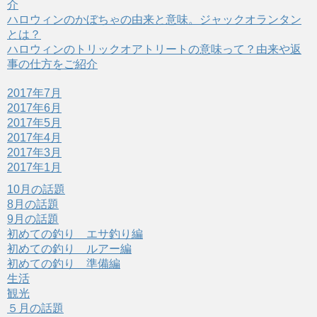
介
ウ
で
ハロウィンのかぼちゃの由来と意味。ジャックオランタン
開
き
とは？
ま
ハロウィンのトリックオアトリートの意味って？由来や返
す
)
事の仕方をご紹介
2017年7月
2017年6月
2017年5月
2017年4月
2017年3月
2017年1月
10月の話題
8月の話題
9月の話題
初めての釣り エサ釣り編
初めての釣り ルアー編
初めての釣り 準備編
生活
観光
５月の話題