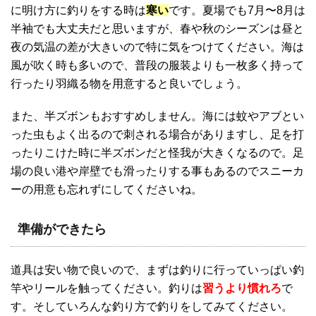
に明け方に釣りをする時は
寒い
です。夏場でも7月〜8月は
半袖でも大丈夫だと思いますが、春や秋のシーズンは昼と
夜の気温の差が大きいので特に気をつけてください。海は
風が吹く時も多いので、普段の服装よりも一枚多く持って
行ったり羽織る物を用意すると良いでしょう。
また、半ズボンもおすすめしません。海には蚊やアブとい
った虫もよく出るので刺される場合がありますし、足を打
ったりこけた時に半ズボンだと怪我が大きくなるので。足
場の良い港や岸壁でも滑ったりする事もあるのでスニーカ
ーの用意も忘れずにしてくださいね。
準備ができたら
道具は安い物で良いので、まずは釣りに行っていっぱい釣
竿やリールを触ってください。釣りは
習うより慣れろ
で
す。そしていろんな釣り方で釣りをしてみてください。