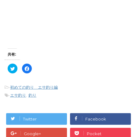
共有:
ク
F
リ
a
ッ
c
ク
e
し
b
て
o
-
初めての釣り エサ釣り編
T
o
w
k
-
エサ釣り
,
釣り
i
で
t
共
t
有
e
す
r
る
で
に
Twitter
Facebook
共
は
有
ク
(
リ
新
ッ
Google+
Pocket
し
ク