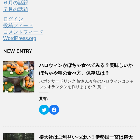
６月の話題
７月の話題
ログイン
投稿フィード
コメントフィード
WordPress.org
NEW ENTRY
ハロウィンかぼちゃ食べてみる？美味しいか
ぼちゃや種の食べ方、保存法は？
スポンサードリンク 皆さん今年のハロウィンはジャ
ックオランタンを作りますか？ 黄 ...
共有:
ク
F
リ
a
ッ
c
ク
e
し
b
て
o
T
o
w
k
椿大社はご利益いっぱい！伊勢国一宮は椿大
i
で