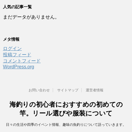
開
新
w
k
き
し
i
で
人気の記事一覧
ま
い
t
共
す
ウ
t
有
)
ィ
まだデータがありません。
e
す
ン
r
る
ド
で
に
ウ
共
は
で
有
ク
開
(
リ
き
新
ッ
メタ情報
ま
し
ク
す
い
し
)
ログイン
ウ
て
ィ
く
投稿フィード
ン
だ
ド
さ
コメントフィード
ウ
い
で
(
WordPress.org
開
新
き
し
ま
い
す
ウ
)
ィ
ン
お問い合わせ
サイトマップ
運営者情報
ド
ウ
で
開
海釣りの初心者におすすめの初めての
き
ま
竿。リール選びや服装について
す
)
日々の生活や四季のイベント情報、趣味の魚釣りについて語っていきます。