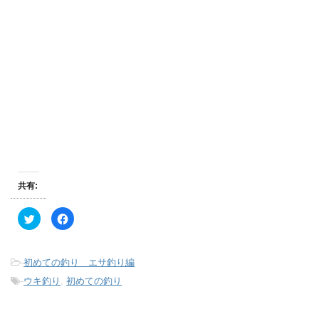
共有:
ク
F
リ
a
ッ
c
ク
e
し
b
て
o
-
初めての釣り エサ釣り編
T
o
w
k
-
ウキ釣り
,
初めての釣り
i
で
t
共
t
有
e
す