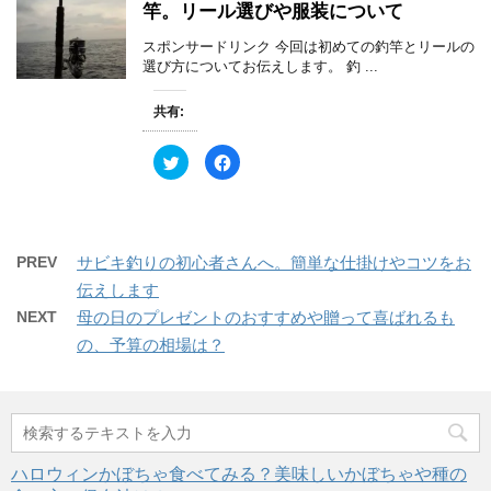
ウ
竿。リール選びや服装について
t
有
で
e
す
開
r
る
き
スポンサードリンク 今回は初めての釣竿とリールの
で
に
ま
共
は
選び方についてお伝えします。 釣 ...
す
有
ク
)
(
リ
新
ッ
共有:
し
ク
い
し
ウ
て
ィ
く
ク
F
ン
だ
リ
a
ド
さ
ッ
c
ウ
い
ク
e
で
(
し
b
開
新
て
o
き
し
T
o
ま
い
w
k
す
ウ
PREV
サビキ釣りの初心者さんへ。簡単な仕掛けやコツをお
i
で
)
ィ
t
共
ン
伝えします
t
有
ド
e
す
ウ
NEXT
母の日のプレゼントのおすすめや贈って喜ばれるも
r
る
で
で
に
開
の、予算の相場は？
共
は
き
有
ク
ま
(
リ
す
新
ッ
)
し
ク
い
し
ウ
て
ィ
く
ン
だ
ド
さ
ハロウィンかぼちゃ食べてみる？美味しいかぼちゃや種の
ウ
い
で
(