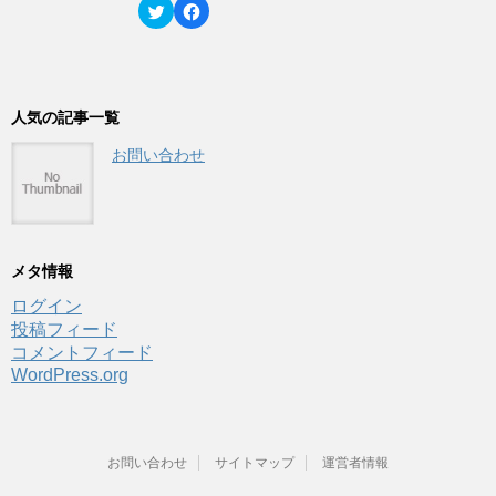
す
い
し
ク
F
)
ウ
て
リ
a
ィ
く
ッ
c
ン
だ
ク
e
ド
さ
し
b
ウ
い
て
o
で
(
T
o
開
新
w
k
き
し
i
で
人気の記事一覧
ま
い
t
共
す
ウ
t
有
)
ィ
お問い合わせ
e
す
ン
r
る
ド
で
に
ウ
共
は
で
有
ク
開
(
リ
き
新
ッ
ま
し
ク
す
い
し
メタ情報
)
ウ
て
ィ
く
ン
だ
ログイン
ド
さ
ウ
い
投稿フィード
で
(
コメントフィード
開
新
き
し
WordPress.org
ま
い
す
ウ
)
ィ
ン
ド
ウ
で
お問い合わせ
サイトマップ
運営者情報
開
き