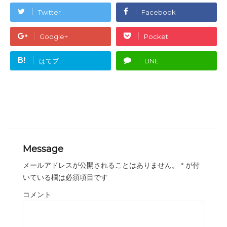
r
る
で
に
Twitter
Facebook
共
は
有
ク
(
リ
新
ッ
Google+
Pocket
し
ク
い
し
ウ
て
ィ
く
B!
はてブ
LINE
ン
だ
ド
さ
ウ
い
で
(
開
新
き
し
ま
い
す
ウ
)
ィ
ン
ド
ウ
で
開
き
Message
ま
す
)
メールアドレスが公開されることはありません。
*
が付
いている欄は必須項目です
コメント