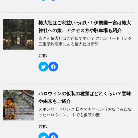
ッ
c
ク
e
し
b
て
o
T
o
w
k
椿大社はご利益いっぱい！伊勢国一宮は椿大
i
で
t
共
神社への旅、アクセス方や駐車場も紹介
t
有
e
す
皆さん椿大社はご存知ですか？ スポンサードリンク
r
る
で
に
三重県鈴鹿市にある椿大社は伊勢 ...
共
は
有
ク
(
リ
共有:
新
ッ
し
ク
い
し
ク
F
ウ
て
リ
a
ィ
く
ッ
c
ン
だ
ク
e
ド
さ
し
b
ウ
い
て
o
で
(
T
o
開
新
w
k
ハロウィンの仮装の種類はどれくらい？意味
き
し
i
で
ま
い
t
共
や由来もご紹介
す
ウ
t
有
)
ィ
e
す
スポンサードリンク 日本でもすっかりおなじみにな
ン
r
る
ド
で
に
ったハロウィン。 中でも仮装の盛 ...
ウ
共
は
で
有
ク
開
(
リ
共有:
き
新
ッ
ま
し
ク
す
い
し
ク
F