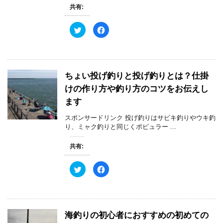
す
新
ッ
)
共有:
し
ク
い
し
ウ
て
ィ
く
ク
F
ン
だ
リ
a
ド
さ
ッ
c
ウ
い
ク
e
で
(
し
b
開
新
て
o
き
し
T
o
ま
い
w
k
す
ウ
ちょい投げ釣りと投げ釣りとは？仕掛
i
で
)
ィ
t
共
ン
けの作り方や釣り方のコツをお伝えし
t
有
ド
e
す
ウ
r
る
ます
で
で
に
開
共
は
き
スポンサードリンク 投げ釣りはサビキ釣りやウキ釣
有
ク
ま
(
リ
り、ミャク釣りと同じくポピュラー ...
す
新
ッ
)
し
ク
い
し
共有:
ウ
て
ィ
く
ン
だ
ド
さ
ク
F
ウ
い
リ
a
で
(
ッ
c
開
新
ク
e
き
し
し
b
ま
い
て
o
す
ウ
T
o
)
ィ
w
k
ン
海釣りの初心者におすすめの初めての
i
で
ド
t
共