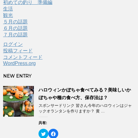
初めての釣り 準備編
生活
観光
５月の話題
６月の話題
７月の話題
ログイン
投稿フィード
コメントフィード
WordPress.org
NEW ENTRY
ハロウィンかぼちゃ食べてみる？美味しいか
ぼちゃや種の食べ方、保存法は？
スポンサードリンク 皆さん今年のハロウィンはジャ
ックオランタンを作りますか？ 黄 ...
共有:
ク
F
リ
a