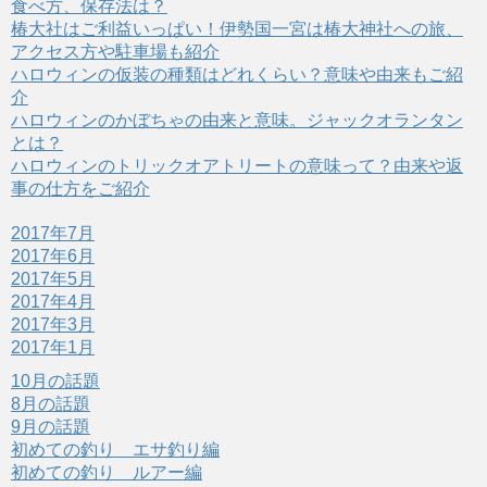
食べ方、保存法は？
開
新
き
し
椿大社はご利益いっぱい！伊勢国一宮は椿大神社への旅、
ま
い
す
ウ
アクセス方や駐車場も紹介
)
ィ
ハロウィンの仮装の種類はどれくらい？意味や由来もご紹
ン
ド
介
ウ
で
ハロウィンのかぼちゃの由来と意味。ジャックオランタン
開
き
とは？
ま
ハロウィンのトリックオアトリートの意味って？由来や返
す
)
事の仕方をご紹介
2017年7月
2017年6月
2017年5月
2017年4月
2017年3月
2017年1月
10月の話題
8月の話題
9月の話題
初めての釣り エサ釣り編
初めての釣り ルアー編