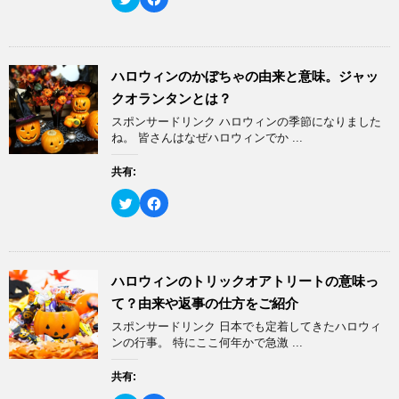
)
ウ
て
リ
a
ィ
く
ッ
c
ン
だ
ク
e
ド
さ
し
b
ウ
い
て
o
で
(
T
o
開
新
w
k
ハロウィンのかぼちゃの由来と意味。ジャッ
き
し
i
で
ま
い
t
共
クオランタンとは？
す
ウ
t
有
)
ィ
e
す
スポンサードリンク ハロウィンの季節になりました
ン
r
る
ド
で
に
ね。 皆さんはなぜハロウィンでか ...
ウ
共
は
で
有
ク
開
(
リ
共有:
き
新
ッ
ま
し
ク
す
い
し
ク
F
)
ウ
て
リ
a
ィ
く
ッ
c
ン
だ
ク
e
ド
さ
し
b
ウ
い
て
o
で
(
T
o
開
新
w
k
ハロウィンのトリックオアトリートの意味っ
き
し
i
で
ま
い
t
共
て？由来や返事の仕方をご紹介
す
ウ
t
有
)
ィ
e
す
スポンサードリンク 日本でも定着してきたハロウィ
ン
r
る
ド
で
に
ンの行事。 特にここ何年かで急激 ...
ウ
共
は
で
有
ク
開
(
リ
共有:
き
新
ッ
ま
し
ク