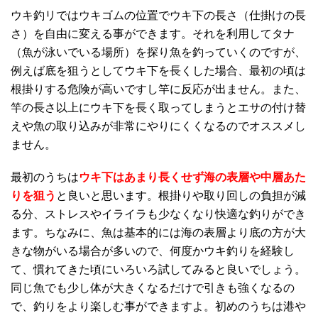
ウキ釣リではウキゴムの位置でウキ下の長さ（仕掛けの長
さ）を自由に変える事ができます。それを利用してタナ
（魚が泳いでいる場所）を探り魚を釣っていくのですが、
例えば底を狙うとしてウキ下を長くした場合、最初の頃は
根掛りする危険が高いですし竿に反応が出ません。また、
竿の長さ以上にウキ下を長く取ってしまうとエサの付け替
えや魚の取り込みが非常にやりにくくなるのでオススメし
ません。
最初のうちは
ウキ下はあまり長くせず海の表層や中層あた
りを狙う
と良いと思います。根掛りや取り回しの負担が減
る分、ストレスやイライラも少なくなり快適な釣りができ
ます。ちなみに、魚は基本的には海の表層より底の方が大
きな物がいる場合が多いので、何度かウキ釣りを経験し
て、慣れてきた頃にいろいろ試してみると良いでしょう。
同じ魚でも少し体が大きくなるだけで引きも強くなるの
で、釣りをより楽しむ事ができますよ。初めのうちは港や