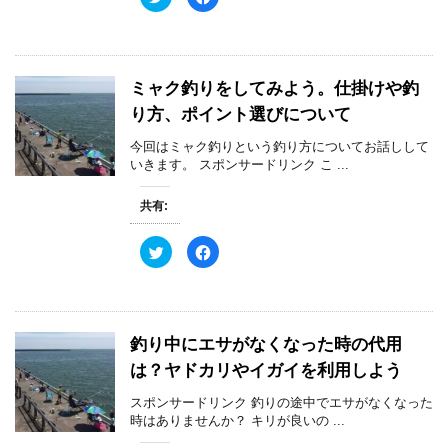
リ
a
ッ
c
ク
e
し
b
て
o
T
o
w
k
ミャク釣りをしてみよう。仕掛けや釣
i
で
t
共
り方、ポイント選びについて
t
有
e
す
r
る
今回はミャク釣りという釣り方についてお話しして
で
に
共
は
いきます。 スポンサードリンク こ ...
有
ク
(
リ
新
ッ
共有:
し
ク
い
し
ウ
て
ィ
く
ク
F
ン
だ
リ
a
ド
さ
ッ
c
ウ
い
ク
e
で
(
し
b
開
新
て
o
き
し
T
o
ま
い
w
k
す
ウ
釣り中にエサがなくなった時の代用
i
で
)
ィ
t
共
ン
は？ヤドカリやイガイを利用しよう
t
有
ド
e
す
ウ
r
る
で
スポンサードリンク 釣りの途中でエサがなくなった
で
に
開
共
は
時はありませんか？ キリが良いの ...
き
有
ク
ま
(
リ